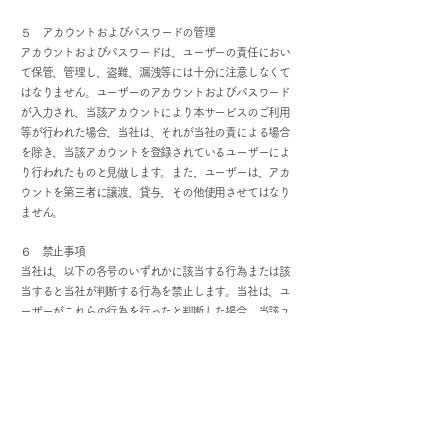
５ アカウントおよびパスワードの管理
アカウントおよびパスワードは、ユーザーの責任におい
て保管、管理し、盗難、漏洩等には十分に注意しなくて
はなりません。ユーザーのアカウントおよびパスワード
が入力され、当該アカウントにより本サービスのご利用
等が行われた場合、当社は、それが当社の責による場合
を除き、当該アカウントを登録されているユーザーによ
り行われたものと見做します。また、ユーザーは、アカ
ウントを第三者に譲渡、貸与、その他使用させてはなり
ません。
６ 禁止事項
当社は、以下の各号のいずれかに該当する行為または該
当すると当社が判断する行為を禁止します。当社は、ユ
ーザーがこれらの行為を行ったと判断した場合、当該ユ
ーザーに対する事前の通知なしに、当該ユーザーの利用
停止 、登録抹消、カレンダーの停止、投稿コンテンツの
削除・修正その他当社が必要と判断する措置を講じるこ
とができるものとしますこの措置により、ユーザーに損
害または不利益が生じたとしても、当社に故意または過
失がない限り、当社は責任を負いません。