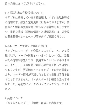
身の責任においてご利用ください。
1-2 掲載対象の学校情報について
本アプリに掲載している学校情報は、いずれも取材時点
の情報です。頻繁な定期更新には努めておりますが、変
更された情報の更新が間に合わない可能性もありますの
で、重要な情報（説明会情報・入試情報等）は、各学校
の募集要項やホームページ等で必ずご確認ください。
1-3.ユーザーが登録する情報について
本アプリにてユーザーが登録するスケジュール、メモ情
報（以下、ユーザー情報といいます）については、当社
がその情報を収集したり、使用することは一切ありませ
ん。また、データの保管には細心の注意を払って運営し
ておりますが、天災地変・ハッキング・その他の事象に
より、ユーザー情報が消滅したとしても当社は責任を負
うことができません。「エクスポート」機能を活用する
などして、定期的にデータのバックアップを行ってくだ
さい。
2. 商標について
「さくらカレンダー」「狼侍」は当社の商標です。