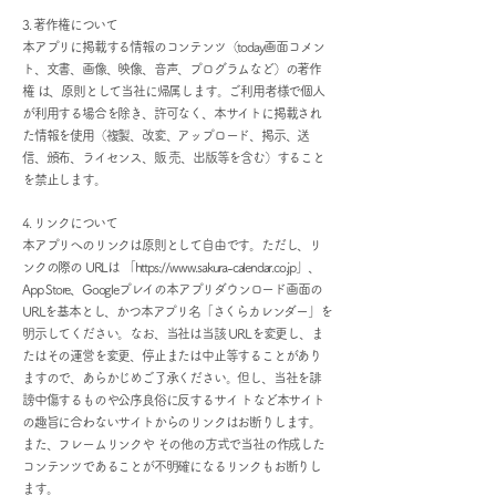
3. 著作権について
本アプリに掲載する情報のコンテンツ（today画面コメン
ト、文書、画像、映像、音声、プログラムなど）の著作
権 は、原則として当社に帰属します。ご利用者様で個人
が利用する場合を除き、許可なく、本サイトに掲載され
た情報を使用（複製、改変、アップロード、掲示、送
信、頒布、ライセンス、販 売、出版等を含む）すること
を禁止します。
4. リンクについて
本アプリへのリンクは原則として自由です。ただし、リ
ンクの際の URLは 「
https://www.sakura-calendar.co.jp
」、
App Store、Googleプレイの本アプリダウンロード画面の
URLを基本とし、かつ本アプリ名「さくらカレンダー」を
明示してください。なお、当社は当該 URLを変更し、ま
たはその運営を変更、停止または中止等することがあり
ますので、あらかじめご了承ください。但し、当社を誹
謗中傷するものや公序良俗に反するサイ トなど本サイト
の趣旨に合わないサイトからのリンクはお断りします。
また、フレームリンクや その他の方式で当社の作成した
コンテンツであることが不明確になるリンクもお断りし
ます。