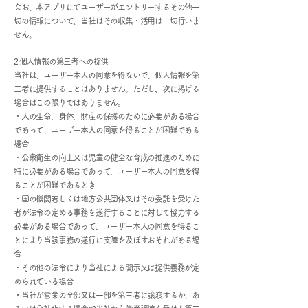
なお、本アプリにてユーザーがエントリーするその他一
切の情報について、当社はその収集・活用は一切行いま
せん。
2.個人情報の第三者への提供
当社は、ユーザー本人の同意を得ないで、個人情報を第
三者に提供することはありません。ただし、次に掲げる
場合はこの限りではありません。
・人の生命、身体、財産の保護のために必要がある場合
であって、ユーザー本人の同意を得ることが困難である
場合
・公衆衛生の向上又は児童の健全な育成の推進のために
特に必要がある場合であって、ユーザー本人の同意を得
ることが困難であるとき
・国の機関若しくは地方公共団体又はその委託を受けた
者が法令の定める事務を遂行することに対して協力する
必要がある場合であって、ユーザー本人の同意を得るこ
とにより当該事務の遂行に支障を及ぼすおそれがある場
合
・その他の法令により当社による開示又は提供義務が定
められている場合
・当社が営業の全部又は一部を第三者に譲渡するか、あ