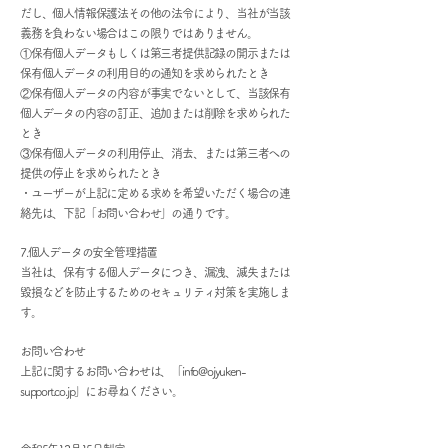
だし、個人情報保護法その他の法令により、当社が当該
義務を負わない場合はこの限りではありません。
①保有個人データもしくは第三者提供記録の開示または
保有個人データの利用目的の通知を求められたとき
②保有個人データの内容が事実でないとして、当該保有
個人データの内容の訂正、追加または削除を求められた
とき
③保有個人データの利用停止、消去、または第三者への
提供の停止を求められたとき
・ユーザーが上記に定める求めを希望いただく場合の連
絡先は、下記「お問い合わせ」の通りです。
7.個人データの安全管理措置
当社は、保有する個人データにつき、漏洩、滅失または
毀損などを防止するためのセキュリティ対策を実施しま
す。
お問い合わせ
上記に関するお問い合わせは、「
info@ojyuken-
support.co.jp
」にお尋ねください。