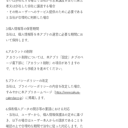
るいは分社化する場合で当社から営業譲渡を受けた第三
者又は分社した会社に譲渡する場合
・その他ユーザーへのサービス提供のために必要である
と当社が合理的に判断した場合
3.個人情報等
の保管期間
当社は、個人情報等を本アプリの運営に必要な期間にお
いて保持します。
4.アカウントの削除
​アカウント削除については、本アプリ「設定」タブのペ
ージ最下部に「アカウント削除」の項目がありますの
で、そちらから手続きを進めてください。
5.プライバシーポリシーの改定
当社は、プライバシーポリシーの内容を改定した場合、
すみやかに本アプリホームページ（
https://www.sakura-
calendar.co.jp
）に掲載します。
6.保有個人データの開示等の要請における対応
・当社は、ユーザーから、個人情報保護法の定めに基づ
き、以下の場合はユーザー本人からの請求であることを
確認の上で合理的な期間で法令に従った対応します。た